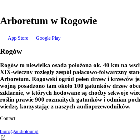
Arboretum w Rogowie
App Store
Google Play
Rogów
Rogów to niewielka osada położona ok. 40 km na wsc
XIX-wieczny rozległy zespół pałacowo-folwarczny sta
Arboretum. Rogowski ogród pełen drzew i krzewów jes
wojną posadzono tam około 100 gatunków drzew obcego 
szklarnie, w których hodowane są choćby sekwoje wi
roślin prawie 900 rozmaitych gatunków i odmian poch
wiedzę, korzystając z naszych audioprzewodników.
Contact
biuro@audiotour.pl