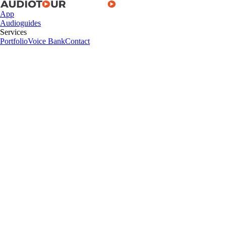
App
Audioguides
Services
Portfolio
Voice Bank
Contact
App
Audioguides
Services