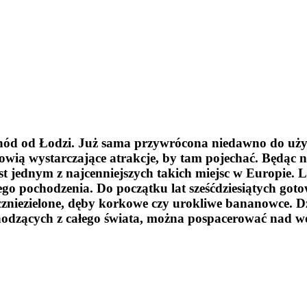
hód od Łodzi. Już sama przywrócona niedawno do użyt
nowią wystarczające atrakcje, by tam pojechać. Będąc
t jednym z najcenniejszych takich miejsc w Europie. 
pochodzenia. Do początku lat sześćdziesiątych gotowe
eczniezielone, dęby korkowe czy urokliwe bananowce.
odzących z całego świata, można pospacerować nad wo