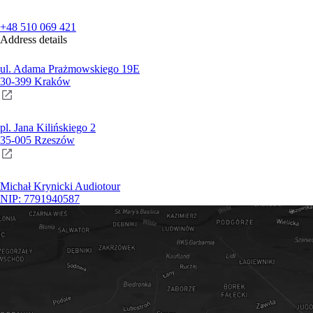
+48 510 069 421
Address details
ul. Adama Prażmowskiego 19E
30-399 Kraków
pl. Jana Kilińskiego 2
35-005 Rzeszów
Michał Krynicki Audiotour
NIP: 7791940587