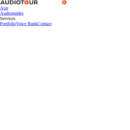
App
Audioguides
Services
Portfolio
Voice Bank
Contact
App
Audioguides
Services