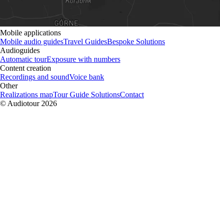
Mobile applications
Mobile audio guides
Travel Guides
Bespoke Solutions
Audioguides
Automatic tour
Exposure with numbers
Content creation
Recordings and sound
Voice bank
Other
Realizations map
Tour Guide Solutions
Contact
© Audiotour
2026