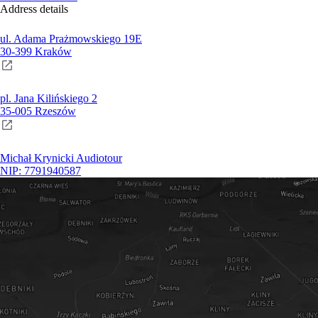
Address details
ul. Adama Prażmowskiego 19E
30-399 Kraków
pl. Jana Kilińskiego 2
35-005 Rzeszów
Michał Krynicki Audiotour
NIP: 7791940587