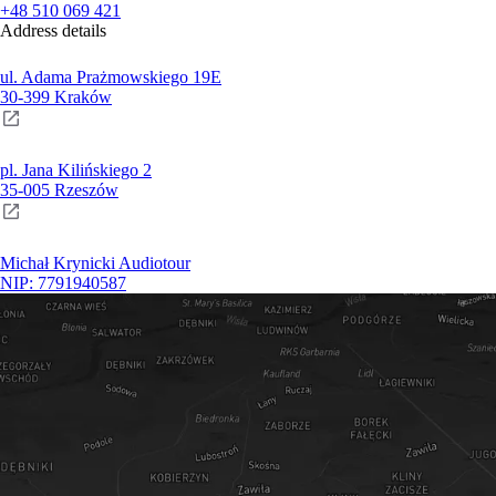
+48 510 069 421
Address details
ul. Adama Prażmowskiego 19E
30-399 Kraków
pl. Jana Kilińskiego 2
35-005 Rzeszów
Michał Krynicki Audiotour
NIP: 7791940587