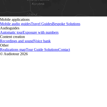
Mobile applications
Mobile audio guides
Travel Guides
Bespoke Solutions
Audioguides
Automatic tour
Exposure with numbers
Content creation
Recordings and sound
Voice bank
Other
Realizations map
Tour Guide Solutions
Contact
© Audiotour
2026