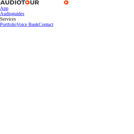
App
Audioguides
Services
Portfolio
Voice Bank
Contact
App
Audioguides
Services