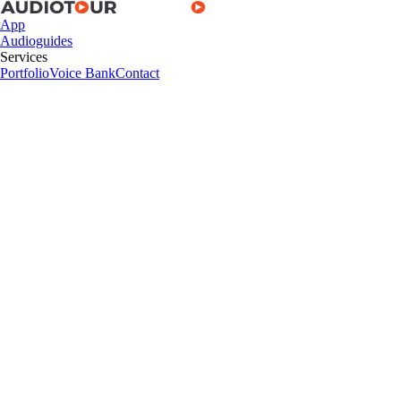
App
Audioguides
Services
Portfolio
Voice Bank
Contact
App
Audioguides
Services