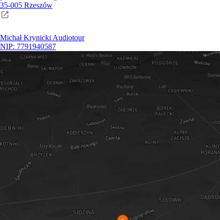
35-005 Rzeszów
Michał Krynicki Audiotour
NIP: 7791940587