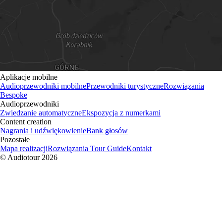
Aplikacje mobilne
Audioprzewodniki mobilne
Przewodniki turystyczne
Rozwiązania
Bespoke
Audioprzewodniki
Zwiedzanie automatyczne
Ekspozycja z numerkami
Content creation
Nagrania i udźwiękowienie
Bank głosów
Pozostałe
Mapa realizacji
Rozwiązania Tour Guide
Kontakt
© Audiotour
2026