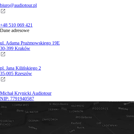
biuro@audiotour.pl
+48 510 069 421
Dane adresowe
ul. Adama Prażmowskiego 19E
30-399 Kraków
pl. Jana Kilińskiego 2
35-005 Rzeszów
Michał Krynicki Audiotour
NIP: 7791940587