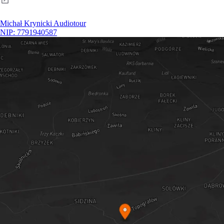
Michał Krynicki Audiotour
NIP: 7791940587