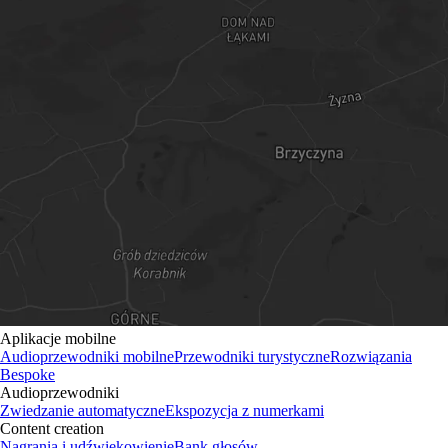
Aplikacje mobilne
Audioprzewodniki mobilne
Przewodniki turystyczne
Rozwiązania
Bespoke
Audioprzewodniki
Zwiedzanie automatyczne
Ekspozycja z numerkami
Content creation
Nagrania i udźwiękowienie
Bank głosów